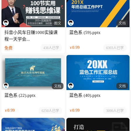
图文
文档
抖音小风车日赚1000实操课
蓝色系 (59).pptx
程一天学会...
0.99
免费
438人
已学
6393人
已学
￥
文档
文档
蓝色系 (22).pptx
蓝色系 (40).pptx
0.99
0.99
6250人
已学
3090人
已学
￥
￥