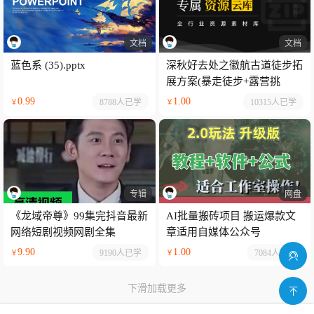
文档
文档
蓝色系 (35).pptx
深秋好去处之徽航古道徒步拓
展方案(暴走徒步+露营挑
战).pptx
0.99
1.00
8788人
已学
10315人
已学
￥
￥
专辑
网盘
《龙域帝尊》99集完抖音最新
AI批量搬砖项目 搬运爆款文
网络短剧视频网剧全集
章适用自媒体公众号
9.90
1.00
9190人
已学
7084人
已学
￥
￥
下滑加载更多