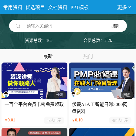
常用资料
优选项目
文档资料
PPT模板
更多
请输入关键词
搜索
资源总数：165
会员总数：2.2k
最新
热门
卡密
网盘
一百个平台会员卡密免费领取
伏羲AI人工智能日赚3000网
盘资料
0.01
0.10
47人
已学
484人
已学
￥
￥