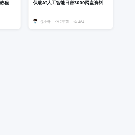
教程
伏羲AI人工智能日赚3000网盘资料
包小哥
2年前
484