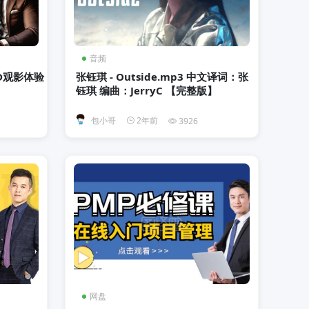
音频
D观影体验
张钰琪 - Outside.mp3 中文译词：张
钰琪 编曲：JerryC 【完整版】
包小哥
2年前
3926
网盘