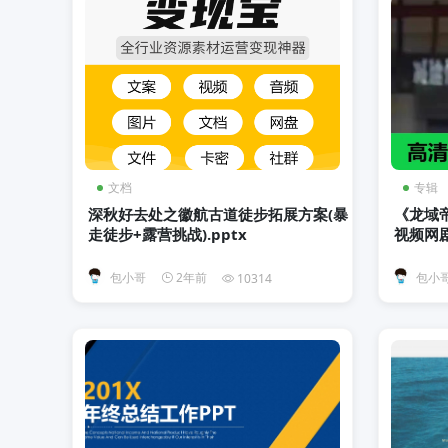
文档
专辑
深秋好去处之徽航古道徒步拓展方案(暴
《龙域
走徒步+露营挑战).pptx
视频网
包小哥
2年前
包小
10314