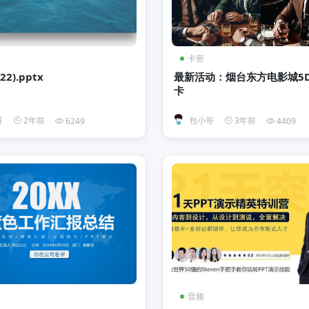
卡密
2).pptx
最新活动：烟台东方电影城5
卡
哥
2年前
包小哥
3年前
6249
4409
音频