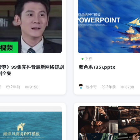
文档
帝尊》99集完抖音最新网络短剧
蓝色系 (35).pptx
剧全集
哥
2年前
包小哥
2年前
9190
8788