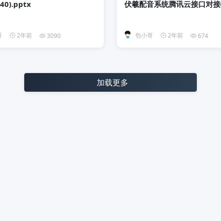
0).pptx
伏羲配音系统腾讯云接口对接
哥
2年前
包小哥
2年前
3090
674
加载更多