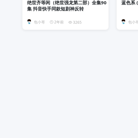
绝世齐等闲（绝世强龙第二部）全集90
蓝色系 (4
集 抖音快手同款短剧神反转
包小哥
2年前
包小
3265