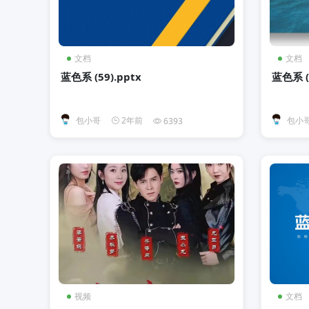
文档
文档
蓝色系 (59).pptx
蓝色系 (2
包小哥
2年前
包小
6393
视频
文档