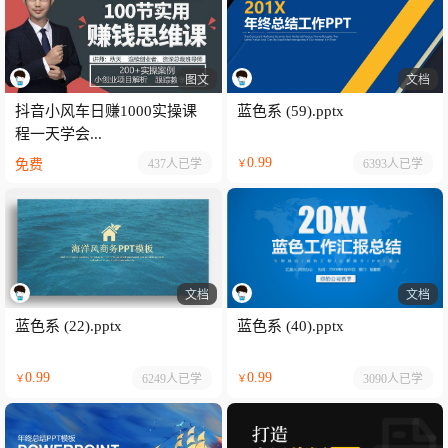
图文
文档
抖音小风车日赚1000实操课
蓝色系 (59).pptx
程一天学会...
0.99
免费
437人
已学
6393人
已学
￥
文档
文档
蓝色系 (22).pptx
蓝色系 (40).pptx
0.99
0.99
6249人
已学
3090人
已学
￥
￥