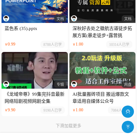
文档
文档
蓝色系 (35).pptx
深秋好去处之徽航古道徒步拓
展方案(暴走徒步+露营挑
战).pptx
0.99
1.00
8788人
已学
10314人
已学
￥
￥
专辑
网盘
《龙域帝尊》99集完抖音最新
AI批量搬砖项目 搬运爆款文
网络短剧视频网剧全集
章适用自媒体公众号
9.90
1.00
9190人
已学
7084人
已学
￥
￥
下滑加载更多