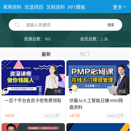
常用资料
优选项目
文档资料
PPT模板
更多
请输入关键词
搜索
资源总数：165
会员总数：2.2k
最新
热门
卡密
网盘
一百个平台会员卡密免费领取
伏羲AI人工智能日赚3000网
盘资料
0.01
0.10
44人
已学
484人
已学
￥
￥